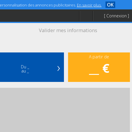
OK
 personnalisation des annonces publicitaires.
En savoir plus.
[ Connexion ]
Valider mes informations
A partir de
›
__ €
Du _
au _