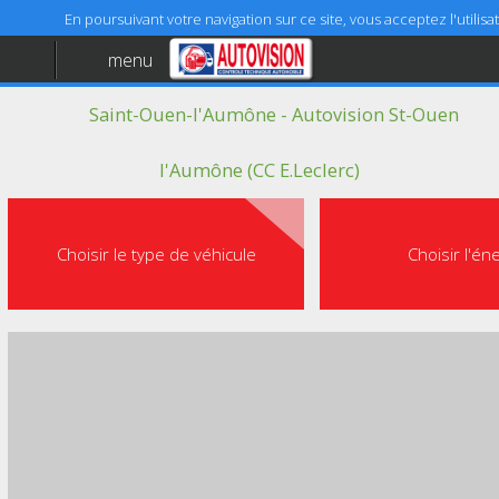
En poursuivant votre navigation sur ce site, vous acceptez l'utili
menu
Accueil
Saint-Ouen-l'Aumône - Autovision St-Ouen
Aide
Mentions légales
l'Aumône (CC E.Leclerc)
Choisir le type de véhicule
Choisir l'én