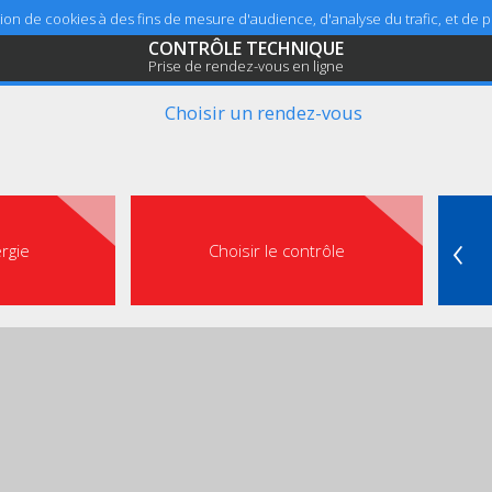
sation de cookies à des fins de mesure d'audience, d'analyse du trafic, et de
CONTRÔLE TECHNIQUE
Prise de rendez-vous en ligne
Choisir un rendez-vous
‹
ergie
Choisir le contrôle