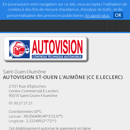
En poursuivant votre navigation sur ce site, vous acceptez l'utilisation de
cookies à des fins de mesure d'audience, d'analyse du trafic, et de
OK
personnalisation des annonces publicitaires.
En savoir plus.
Accueil
Aide
Mentions légales
Saint-Ouen-l'Aumône
AUTOVISION ST-OUEN L'AUMÔNE (CC E.LECLERC)
27/31 Rue d'Epluches
Centre Commercial E.Leclerc
95310
Saint-Ouen-l'Aumône
01 30 27 21 21
Coordonnées GPS :
49,056408 (49°3'23,07")
Latitude :
2,122499 (2°7'21")
Longitude :
Cet établissement autorise le paiement en ligne