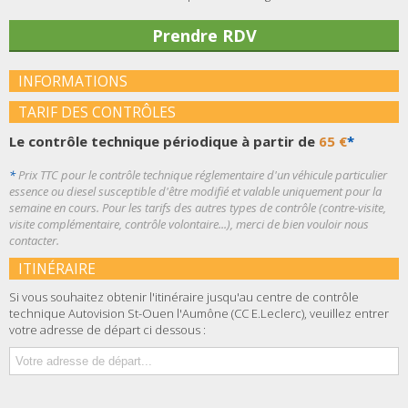
Prendre RDV
INFORMATIONS
TARIF DES CONTRÔLES
Le contrôle technique périodique à partir de
65 €
*
*
Prix TTC pour le contrôle technique réglementaire d'un véhicule particulier
essence ou diesel susceptible d'être modifié et valable uniquement pour la
semaine en cours. Pour les tarifs des autres types de contrôle (contre-visite,
visite complémentaire, contrôle volontaire...), merci de bien vouloir nous
contacter.
ITINÉRAIRE
Si vous souhaitez obtenir l'itinéraire jusqu'au centre de contrôle
technique Autovision St-Ouen l'Aumône (CC E.Leclerc), veuillez entrer
votre adresse de départ ci dessous :